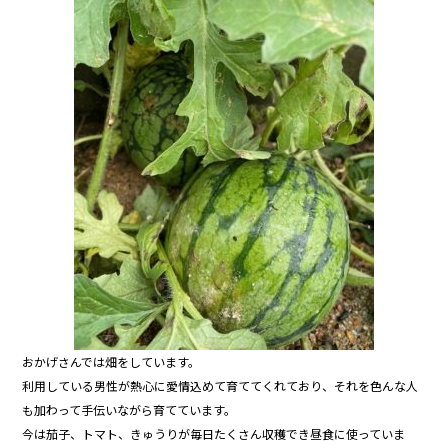
b
o
o
k
おかげさんでは畑をしています。
利用している男性が熱心に愛情込めて育ててくれており、それを色んな人
も加わって手伝いながら育てています。
今は茄子、トマト、きゅうりが毎日たくさん収穫でき昼食に使っていま