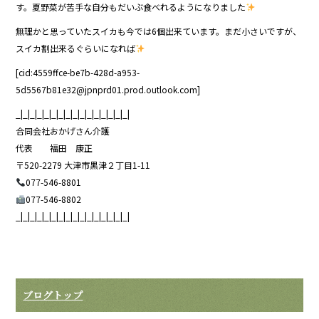
す。夏野菜が苦手な自分もだいぶ食べれるようになりました
無理かと思っていたスイカも今では6個出来ています。まだ小さいですが、
スイカ割出来るぐらいになれば
[cid:4559ffce-be7b-428d-a953-
5d5567b81e32@jpnprd01.prod.outlook.com]
_|_|_|_|_|_|_|_|_|_|_|_|_|_|_|_|
合同会社おかげさん介護
代表 福田 康正
〒520-2279 大津市黒津２丁目1-11
077-546-8801
077-546-8802
_|_|_|_|_|_|_|_|_|_|_|_|_|_|_|_|
ブログトップ