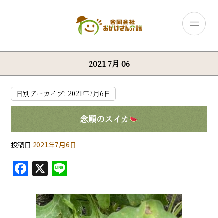
2021 7月 06
日別アーカイブ:
2021年7月6日
念願のスイカ
投稿日
2021年7月6日
F
X
Li
a
n
c
e
e