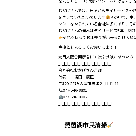
を同じくして「介護タクシーおかげさん」
おかげさんでは、日頃からデイサービスや
をさせていただいています
その中で、生
クシーをやられている会社は多くあり、そ
おかげさんの強みはデイサービス5年、訪問
それを持ってお年寄りが出来るだけ大層
今後ともよろしくお願いします！
先日大阪合同庁舎にて法令試験があったの
_|_|_|_|_|_|_|_|_|_|_|_|_|_|_|_|
合同会社おかげさん介護
代表 福田 康正
〒520-2279 大津市黒津２丁目1-11
077-546-8801
077-546-8802
_|_|_|_|_|_|_|_|_|_|_|_|_|_|_|_|
琵琶湖市民清掃