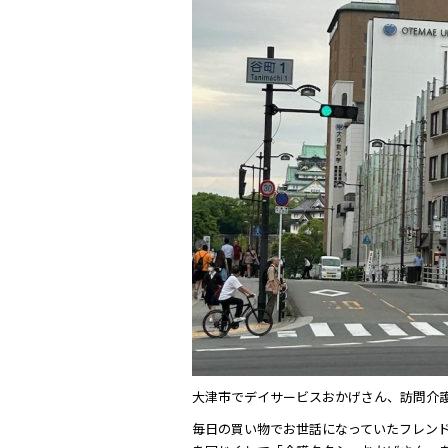
c
e
e
b
o
o
k
大津市でデイサービスおかげさん、訪問介
毎日の買い物でお世話になっていたフレン