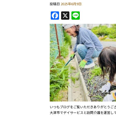
投稿日
2025年6月9日
F
X
Li
a
n
c
e
e
b
o
o
k
いつもブログをご覧いただきありがとうご
大津市でデイサービスと訪問介護を運営し