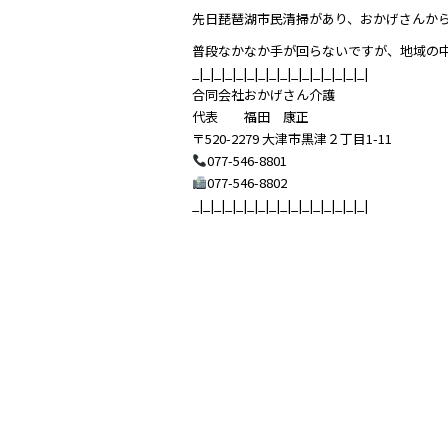
先日琵琶湖市民清掃があり、おかげさんから
普段なかなか手が回らないですが、地域の
_|_|_|_|_|_|_|_|_|_|_|_|_|_|_|_|
合同会社おかげさん介護
代表 福田 康正
〒520-2279 大津市黒津２丁目1-11
077-546-8801
077-546-8802
_|_|_|_|_|_|_|_|_|_|_|_|_|_|_|_|