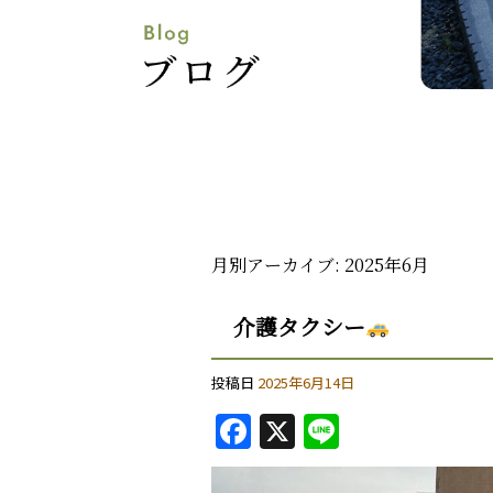
月別アーカイブ:
2025年6月
介護タクシー
投稿日
2025年6月14日
F
X
Li
a
n