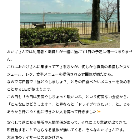
o
o
k
おかげさんでは利用者と職員とが一緒に過ごす1日の予定は何一つありませ
ん。
これはおかげさんに集まって下さる方々が、何もかも職員の準備したスケ
ジュール、レク、食事メニューを提供される雰囲気が嫌だから。
なので毎日皆で「昼どうしましょ？」とその日食べたいメニューを決める
ことから1日が始まります。
この日も「今日は天気やしちょっと暖かいね」という何気ない会話から、
「こんな日はどうします？」と尋ねると「ドライブ行きたい！」と。じゃ
あ今から行こうと他に行きたい人を募って行きました
安心して過ごせる場所や人間関係があって、それにより意欲が出てきて、
即行動することでさらなる意欲が湧いてくる、そんなおかげさんです。
大津市のデイサービスおかげさん