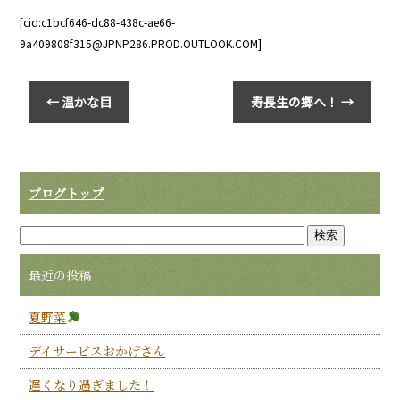
[cid:c1bcf646-dc88-438c-ae66-
9a409808f315@JPNP286.PROD.OUTLOOK.COM]
←
温かな目
寿長生の郷へ！
→
ブログトップ
最近の投稿
夏野菜
デイサービスおかげさん
遅くなり過ぎました！