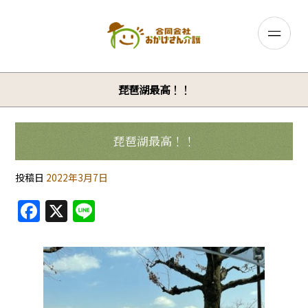
琵琶湖最高！！
琵琶湖最高！！
投稿日
2022年3月7日
F
X
Li
a
n
c
e
e
b